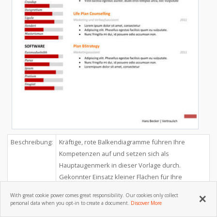
Beschreibung:
Kräftige, rote Balkendiagramme führen Ihre
Kompetenzen auf und setzen sich als
Hauptaugenmerk in dieser Vorlage durch.
Gekonnter Einsatz kleiner Flächen für Ihre
Personenbeschreibung und Ihre Ziele.
×
With great cookie power comes great responsibility. Our cookies only collect
Datei Größe:
47 KB
personal data when you opt-in to create a document.
Discover More