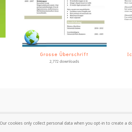
Grosse Überschrift
I
2,772 downloads
 Our cookies only collect personal data when you opt-in to create a
sum
Über mich und Kontakt
Datenschutzrichtlinie
Nutzungsbedi