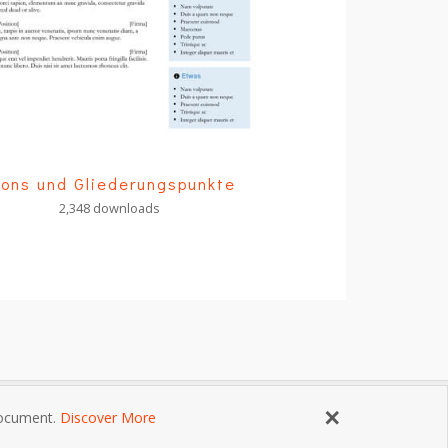
cons und Gliederungspunkte
2,348 downloads
×
 document.
Discover More
ngungen