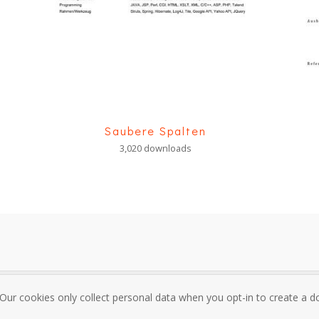
Saubere Spalten
3,020 downloads
 Our cookies only collect personal data when you opt-in to create a
sum
Über mich und Kontakt
Datenschutzrichtlinie
Nutzungsbedi