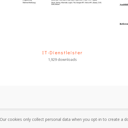
IT-Dienstleister
1,929 downloads
 Our cookies only collect personal data when you opt-in to create a
sum
Über mich und Kontakt
Datenschutzrichtlinie
Nutzungsbedi