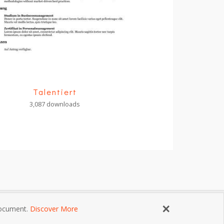
Talentiert
3,087 downloads
×
 document.
Discover More
ngungen