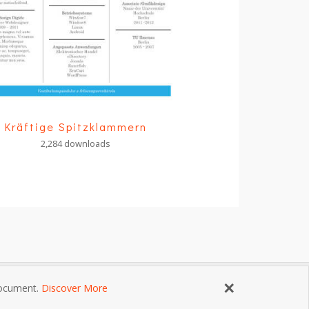
Kräftige Spitzklammern
2,284 downloads
×
 document.
Discover More
ngungen