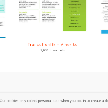
Transatlantik – Amerika
2,940 downloads
 Our cookies only collect personal data when you opt-in to create a
sum
Über mich und Kontakt
Datenschutzrichtlinie
Nutzungsbedi