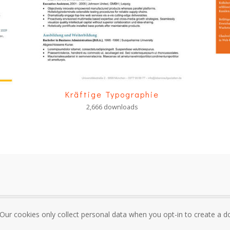
Kräftige Typographie
2,666 downloads
 Our cookies only collect personal data when you opt-in to create a
sum
Über mich und Kontakt
Datenschutzrichtlinie
Nutzungsbedi