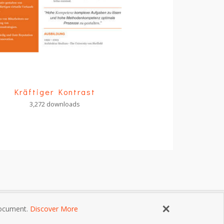
Kräftiger Kontrast
3,272 downloads
×
 document.
Discover More
ngungen