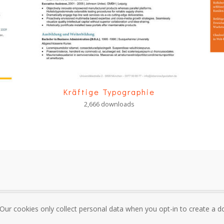
Kräftige Typographie
2,666 downloads
 Our cookies only collect personal data when you opt-in to create a
sum
Über mich und Kontakt
Datenschutzrichtlinie
Nutzungsbedi