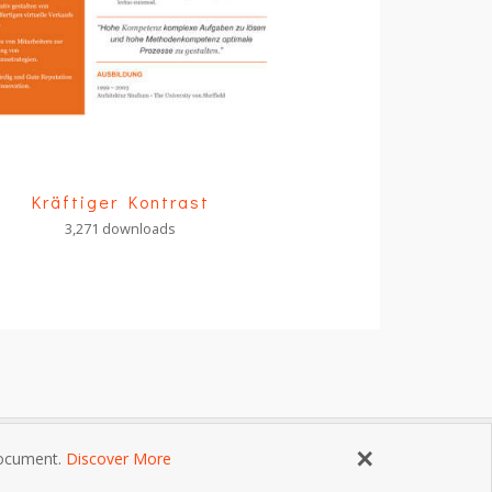
Kräftiger Kontrast
3,271 downloads
×
 document.
Discover More
ngungen