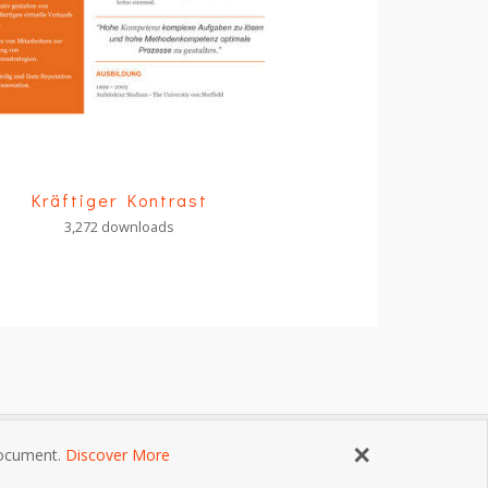
Kräftiger Kontrast
3,272 downloads
×
 document.
Discover More
ngungen