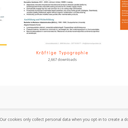
Kräftige Typographie
2,667 downloads
 Our cookies only collect personal data when you opt-in to create a
sum
Über mich und Kontakt
Datenschutzrichtlinie
Nutzungsbedi